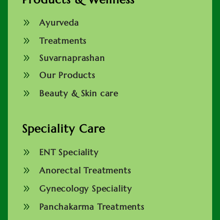
9
Ayurveda
9
Treatments
9
Suvarnaprashan
9
Our Products
9
Beauty & Skin care
Speciality Care
9
ENT Speciality
9
Anorectal Treatments
9
Gynecology Speciality
9
Panchakarma Treatments