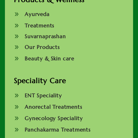
9
Ayurveda
9
Treatments
9
Suvarnaprashan
9
Our Products
9
Beauty & Skin care
Speciality Care
9
ENT Speciality
9
Anorectal Treatments
9
Gynecology Speciality
9
Panchakarma Treatments