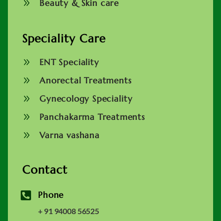
9
Beauty & Skin care
Speciality Care
9
ENT Speciality
9
Anorectal Treatments
9
Gynecology Speciality
9
Panchakarma Treatments
9
Varna vashana
Contact

Phone
+ 91 94008 56525