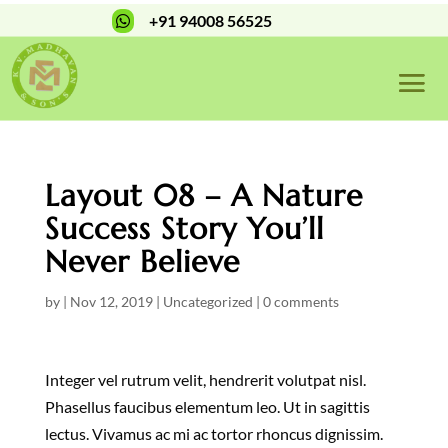
+91 94008 56525

Layout 08 – A Nature
Success Story You’ll
Never Believe
by
|
Nov 12, 2019
|
Uncategorized
|
0 comments
Integer vel rutrum velit, hendrerit volutpat nisl.
Phasellus faucibus elementum leo. Ut in sagittis
lectus. Vivamus ac mi ac tortor rhoncus dignissim.